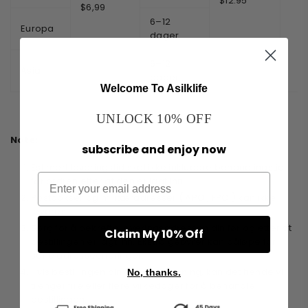
$12.95
$6,99
6–12
Europa
dager
6–12
Asia
dager
Welcome To Asilklife
UNLOCK 10% OFF
Note:
subscribe and enjoy now
Estimert leveringstid skal ikke inkludere behandlingstid
for ordren etter at den er lagt inn.
Postbokser og militæradresser
(
APO
,
FPO
)
kan ikke
leveres.
Sørg for å bekrefte leveringsadressen din før og etter at
Claim My 10% Off
bestillingen er lagt inn. Ekstra gebyrer kan påløpe for
sene adresseendringer.
Hvis bestillingen din krever tilpasning, kan det hende vi
No, thanks.
trenger fire eller flere virkedager for å behandle
bestillingen.