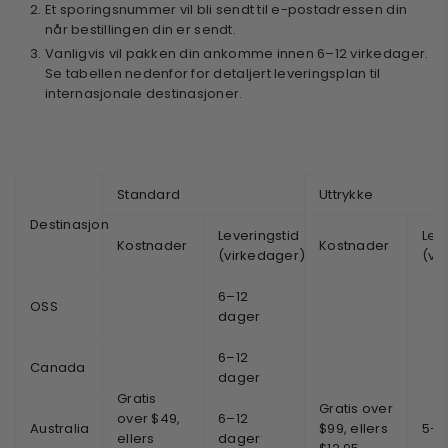
Et sporingsnummer vil bli sendt til e-postadressen din
når bestillingen din er sendt.
Vanligvis vil pakken din ankomme innen
6–12
virkedager.
Se tabellen nedenfor for detaljert leveringsplan til
internasjonale destinasjoner.
Standard
Uttrykke
Destinasjon
Leveringstid
Lev
Kostnader
Kostnader
(virkedager)
(vi
6–12
OSS
dager
6–12
Canada
dager
Gratis
Gratis over
over $49,
6–12
Australia
$99, ellers
5–9
ellers
dager