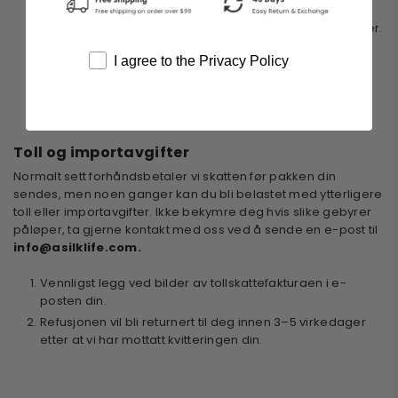
For å unngå kredittkortsvindel kan det hende vi må
bekrefte din personlige informasjon for store bestillinger.
Sørg for at telefonnummeret og e-postadressen din er
I agree to the Privacy Policy
tilgjengelig.
Toll og importavgifter
Normalt sett forhåndsbetaler vi skatten før pakken din
sendes, men noen ganger kan du bli belastet med ytterligere
toll eller importavgifter. Ikke bekymre deg hvis slike gebyrer
påløper, ta gjerne kontakt med oss ​​ved å sende en e-post til
info@asilklife.com.
Vennligst legg ved bilder av tollskattefakturaen i e-
posten din.
Refusjonen vil bli returnert til deg innen 3–5 virkedager
etter at vi har mottatt kvitteringen din.