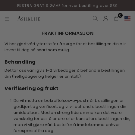
EKSTRA GRATIS GAVE for hver bestilling over $39
0
ASILKLIFE
FRAKTINFORMASJON
Vi har gjort vårt ytterste for å sørge for at bestillingen din blir
levert til deg så snart som mulig.
Behandling
Det tar oss vanligvis 1–2
virkedager
å behandle bestillingen
din (helligdager og helger er unntatt).
Verifisering og frakt
Du vil motta en bekreftelses-e-post når bestillingen er
godkjent og verifisert, og vi vil behandle bestillingen din
umiddelbart. Med en streng tidsramme kan det være
vanskelig for oss å endre eller kansellere bestillingen din,
men vi vil gjøre vårt beste for å imøtekomme enhver
forespørsel fra deg.