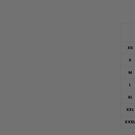
XS
S
M
L
XL
XXL
XXX