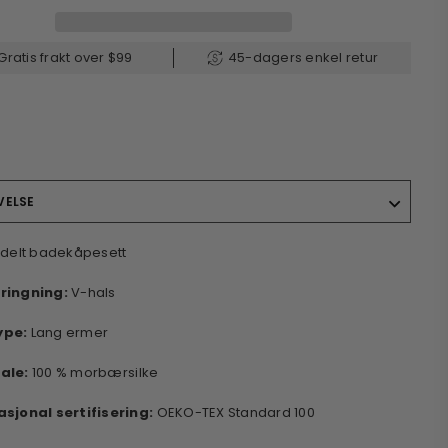
Gratis frakt over $99
45-dagers enkel retur
VELSE
delt badekåpesett
ringning:
V-hals
ype:
Lang
ermer
ale:
100 % morbærsilke
asjonal sertifisering:
OEKO-TEX Standard 100