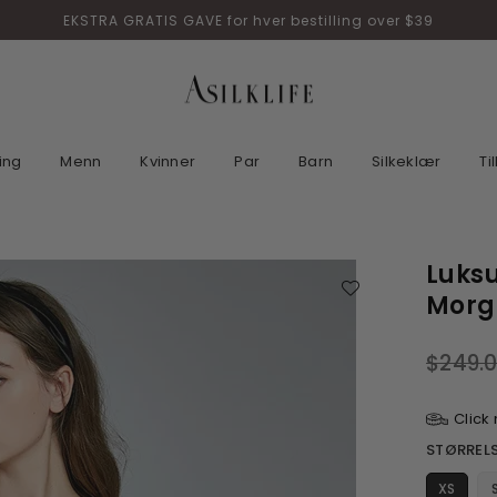
EKSTRA GRATIS GAVE for hver bestilling over $39
ASILKLIFE
ing
Menn
Kvinner
Par
Barn
Silkeklær
Ti
Luksu
Morge
$249.
Ordinær
pris
Click
STØRRELS
XS