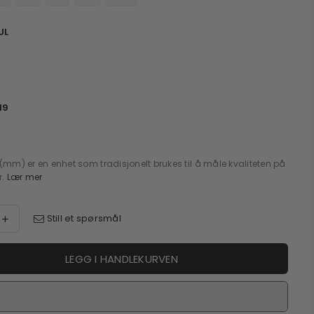
UL
19
m) er en enhet som tradisjonelt brukes til å måle kvaliteten på
r.
Lær mer
Still et spørsmål
LEGG I HANDLEKURVEN