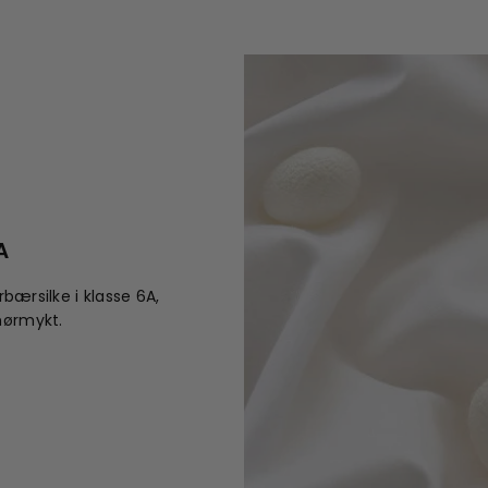
A
bærsilke i klasse 6A,
mørmykt.