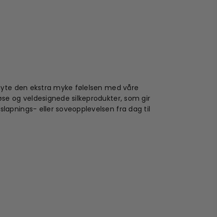
l
 nyte den ekstra myke følelsen med våre
øse og veldesignede silkeprodukter, som gir
lapnings- eller soveopplevelsen fra dag til