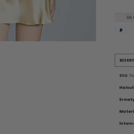
BESKRI
Stil:
To
Halsut
Ermet
Materi
Intern