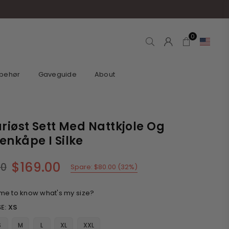
0
lbehør
Gaveguide
About
riøst Sett Med Nattkjole Og
nkåpe I Silke
$169.00
00
Spare:
$80.00
(
32
%)
 me to know what's my size?
E:
XS
S
M
L
XL
XXL