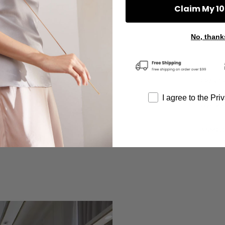
Claim My 10
No, thank
FRAKT 
I agree to the Pri
HVORD
ANMEL