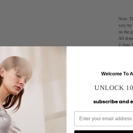
Note:
Th
vary by 
on the p
All dim
2-3cm. 
Welcome To As
UNLOCK 10
subscribe and 