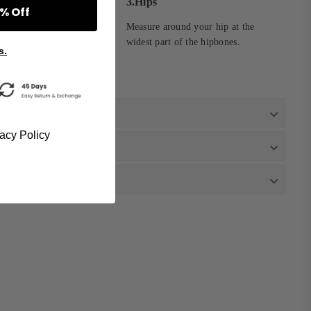
3.Hips
% Off
Measure around your hip at the
widest part of the hipbones.
s.
OG RETUR
vacy Policy
AN MAN VASKET
DELSER