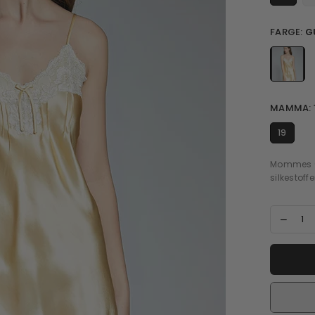
FARGE:
G
MAMMA:
19
Mommes (m
silkestoffe