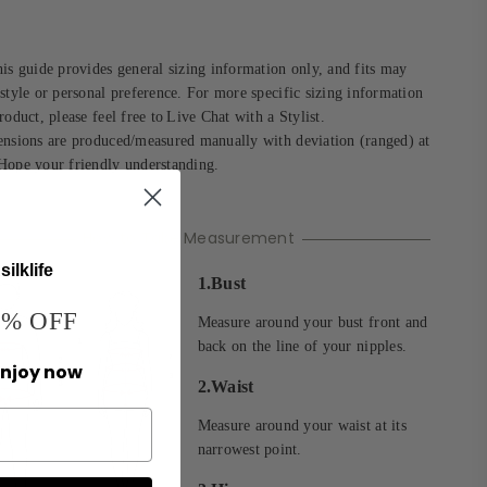
is guide provides general sizing information only, and fits may
style or personal preference. For more specific sizing information
roduct, please feel free to
Live Chat with a Stylist.
ensions are produced/measured manually with deviation (ranged) at
Hope your friendly understanding.
How to Take Measurement
ilklife
1.Bust
% OFF
Measure around your bust front and
back on the line of your nipples.
enjoy now
2.Waist
Measure around your waist at its
narrowest point.