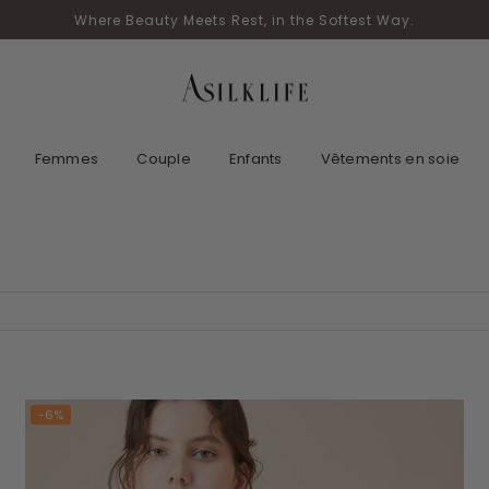
Where Beauty Meets Rest, in the Softest Way.
ASILKLIFE
Femmes
Couple
Enfants
Vêtements en soie
-6%