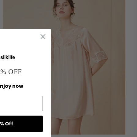
ilklife
% OFF
enjoy now
% Off