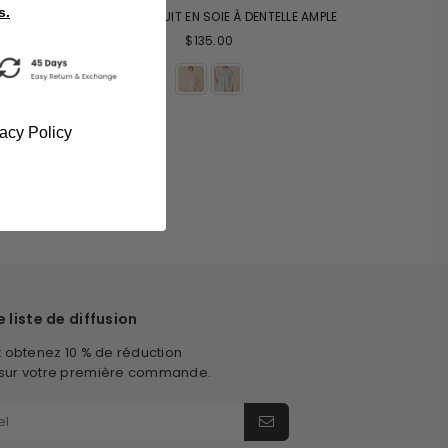
s.
CHEMISE DE NUIT EN SOIE À DENTELLE AMPLE
$135.00
vacy Policy
 liste de diffusion
t obtenez 10 % de réduction
sur votre première commande.