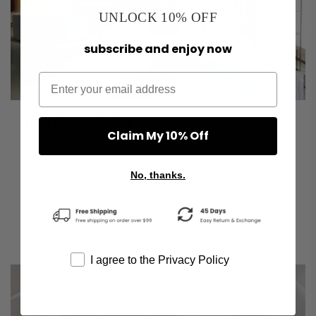
UNLOCK 10% OFF
subscribe and enjoy now
Une vie parfaite
Claim My 10% Off
Chez Asilklife, vous pouvez profiter de la douceur
supplémentaire de nos produits en soie confortables,
No, thanks.
luxueux et bien conçus, vous offrant une expérience de
détente ou de sommeil parfaite du jour au soir.
I agree to the Privacy Policy