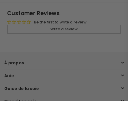
Customer Reviews
Be the first to write a review
Write a review
À propos
Aide
Guide de la soie
Produit en soie
Rejoignez notre liste de diffusion
Inscrivez-vous et obtenez 10 % de réduction supplémentaire