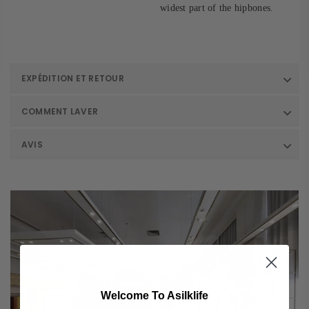
widest part of the hipbones.
EXPÉDITION ET RETOUR
COMMENT LAVER
AVIS
Welcome To Asilklife