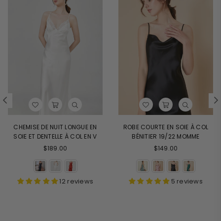
CHEMISE DE NUIT LONGUE EN
ROBE COURTE EN SOIE À COL
SOIE ET DENTELLE À COL EN V
BÉNITIER 19/22 MOMME
Prix
$189.00
$149.00
régulier
12 reviews
5 reviews