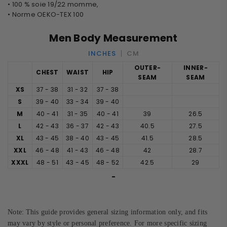
• 100 % soie 19/22 momme,
• Norme OEKO-TEX 100
Men Body Measurement
INCHES
CM
OUTER-
INNER-
CHEST
WAIST
HIP
SEAM
SEAM
XS
37 - 38
31 - 32
37 - 38
S
39 - 40
33 - 34
39 - 40
M
40 - 41
31 - 35
40 - 41
39
26.5
L
42 - 43
36 - 37
42 - 43
40.5
27.5
XL
43 - 45
38 - 40
43 - 45
41.5
28.5
XXL
46 - 48
41 - 43
46 - 48
42
28.7
XXXL
48 - 51
43 - 45
48 - 52
42.5
29
-
Note:
This guide provides general sizing information only, and fits
may vary by style or personal preference. For more specific sizing