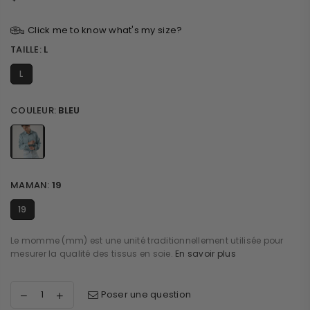
Prix
régulier
Click me to know what's my size?
TAILLE:
L
L
COULEUR:
BLEU
MAMAN:
19
19
Le momme (mm) est une unité traditionnellement utilisée pour
mesurer la qualité des tissus en soie.
En savoir plus
Poser une question